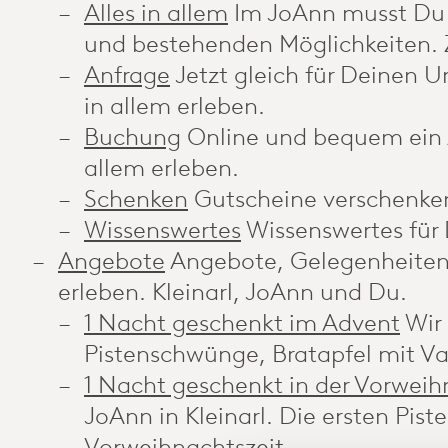
Alles in allem
Im JoAnn musst Du 
und bestehenden Möglichkeiten. 
Anfrage
Jetzt gleich für Deinen U
in allem erleben.
Buchung
Online und bequem ein A
allem erleben.
Schenken
Gutscheine verschenken
Wissenswertes
Wissenswertes für 
Angebote
Angebote, Gelegenheiten 
erleben. Kleinarl, JoAnn und Du.
1 Nacht geschenkt im Advent
Wir
Pistenschwünge, Bratapfel mit Van
1 Nacht geschenkt in der Vorweih
JoAnn in Kleinarl. Die ersten Pis
Vorweihnachtszeit.