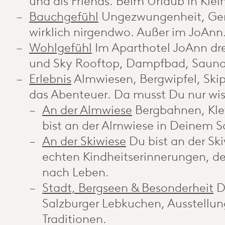
und als Friends. Beim Urlaub in Klein
Bauchgefühl
Ungezwungenheit, Gen
wirklich nirgendwo. Außer im JoAnn
Wohlgefühl
Im Aparthotel JoAnn dre
und Sky Rooftop, Dampfbad, Saun
Erlebnis
Almwiesen, Bergwipfel, Skip
das Abenteuer. Da musst Du nur wiss
An der Almwiese
Bergbahnen, Kle
bist an der Almwiese in Deinem 
An der Skiwiese
Du bist an der Sk
echten Kindheitserinnerungen, der
nach Leben.
Stadt, Bergseen & Besonderheit
D
Salzburger Lebkuchen, Ausstellun
Traditionen.