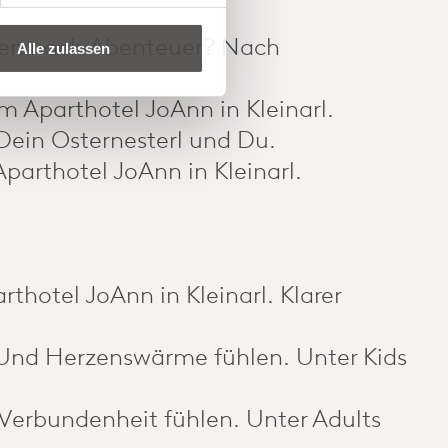
ngen nach Abenteuer? Nach
Alle zulassen
m Aparthotel JoAnn in Kleinarl.
Dein Osternesterl und Du.
parthotel JoAnn in Kleinarl.
thotel JoAnn in Kleinarl. Klarer
 Und Herzenswärme fühlen. Unter Kids
 Verbundenheit fühlen. Unter Adults