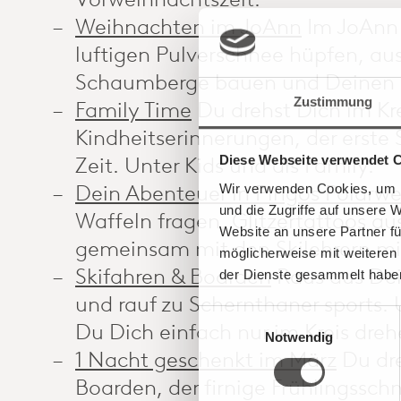
Weihnachten im JoAnn
Im JoAnn 
luftigen Pulverschnee hüpfen, au
Schaumberge bauen und Deinen e
Zustimmung
Family Time
Du drehst Dich im Kr
Kindheitserinnerungen, der erste 
Zeit. Unter Kids und als Family.
Diese Webseite verwendet 
Dein Abenteuer in Pingos Polarwe
Wir verwenden Cookies, um I
und die Zugriffe auf unsere 
Waffeln fragen, Glitzertattoos a
Website an unsere Partner fü
gemeinsam mit den Skilehrern mi
möglicherweise mit weiteren
Skifahren & Boarden
Raus aus Dei
der Dienste gesammelt habe
und rauf zu Schernthaner sports. 
E
Du Dich einfach nur im Kreis dreh
Notwendig
i
1 Nacht geschenkt im März
Du dre
n
w
Boarden, der firnige Frühlingssch