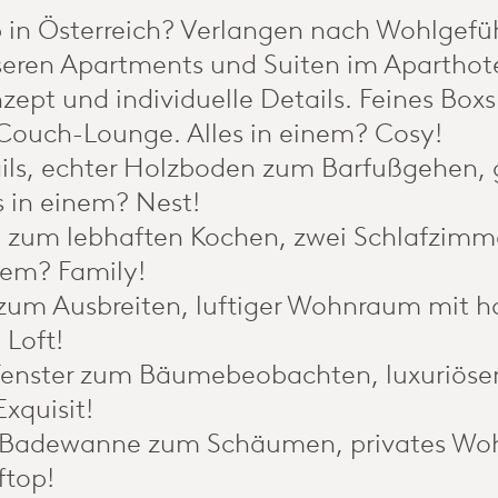
 in Österreich? Verlangen nach Wohlgef
nseren Apartments und Suiten im Aparthote
zept und individuelle Details. Feines Box
ouch-Lounge. Alles in einem? Cosy!
tails, echter Holzboden zum Barfußgehe
es in einem? Nest!
e zum lebhaften Kochen, zwei Schlafzimm
nem? Family!
zum Ausbreiten, luftiger Wohnraum mit h
 Loft!
Fenster zum Bäumebeobachten, luxuriös
xquisit!
 Badewanne zum Schäumen, privates Wohl
ftop!