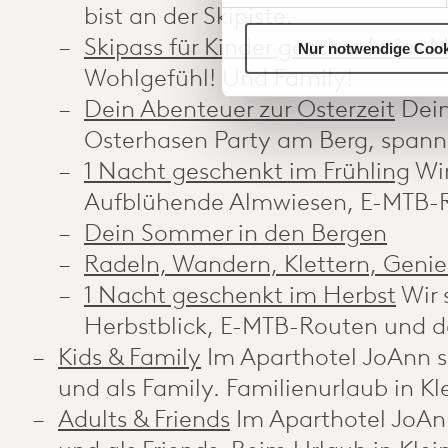
i
bist an der Skipiste.
l
Skipass für Kinder geschenkt im 
Nur notwendige Cook
l
Wohlgefühl! Und Family!
i
g
Dein Abenteuer zur Osterzeit
Dein
u
Osterhasen Party am Berg, spanne
n
1 Nacht geschenkt im Frühling
Wir
g
s
Aufblühende Almwiesen, E-MTB-Ro
a
Dein Sommer in den Bergen
u
Radeln, Wandern, Klettern, Geni
s
1 Nacht geschenkt im Herbst
Wir 
w
a
Herbstblick, E-MTB-Routen und de
h
Kids & Family
Im Aparthotel JoAnn s
l
und als Family. Familienurlaub in Kle
Adults & Friends
Im Aparthotel JoAnn