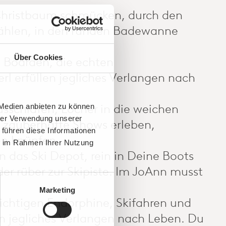
 Christbaum schmücken, durch den
 zählen, in den runden Badewanne
Über Cookies
d Boarden, die echten
rl erfüllen jegliches Verlangen nach
ausschlafen, Löcher in die weichen
 Medien anbieten zu können
hrer Verwendung unserer
d zauberhafte Shows erleben,
 führen diese Informationen
en knüpfen.
ie im Rahmen Ihrer Nutzung
n das Ski Depot, rein in Deine Boots
der rüber zur Skipiste. Im JoAnn musst
Marketing
 richtigen Endorphine, Skifahren und
len jegliches Verlangen nach Leben. Du