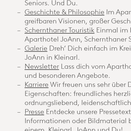
Seniors. Und Du.
Geschichte & Philosophie
Im Apar
greifbaren Visionen, großer Gesch
Schernthaner Touristik
Einmal im K
Aparthotel JoAnn, Schernthaner S
Galerie
Dreh‘ Dich einfach im Krei
JoAnn in Kleinarl.
Newsletter
Lass dich vom Apartho
und besonderen Angebote.
Karriere
Wir freuen uns sehr über
Eigenschaften: freundliches herzl
ordnungsliebend, leidenschaftlich
Presse
Entdecke unsere Pressetext
Informationen oder Bildmaterial b
einem. Kleinarl, JoAnn und Du!