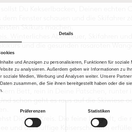
sollst Du Kekserlbacken, Deinen echten
s dem Fenster schauen und die Skifahrer
rsten Skikurs machen.
Details
eis. Winterliches Abenteuer, Skifahren un
Skikurs und die gesunden rosaroten Wange
Cookies
lt
Im JoAnn sollst Du bei feiner Bergluft 
nhalte und Anzeigen zu personalisieren, Funktionen für soziale
Website zu analysieren. Außerdem geben wir Informationen zu I
uswählen, kreisrunde Popcorn naschen un
r soziale Medien, Werbung und Analysen weiter. Unsere Partner
ttagessen und lebenslange Freundschaft
 Daten zusammen, die Sie ihnen bereitgestellt haben oder die s
nem Bett, rein in Deine Patschen, runter i
n.
Und schon geht es raus auf die Skiwiese o
en.
Präferenzen
Statistiken
hst Dich im Kreis. Die feine Bergluft, die
nee und der fluffige Kaiserschmarrn erfül