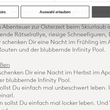
März
Sehnsucht nach Leichtigkeit? Verla
ies
Auswahl erlauben
 Abenteuer zur Osterzeit beim Skiurlaub i
nde Rätselrallye, riesige Schneefiguren, 
 schenken Dir eine Nacht im Frühling im A
uten und der blubbernde Infinity Pool.
eßen
schenken Dir eine Nacht im Herbst im Apar
r blubbernde Infinity Pool.
ollst Du einfach mal unbeschwert leben.
inarl.
 sollst Du einfach mal locker leben. Und