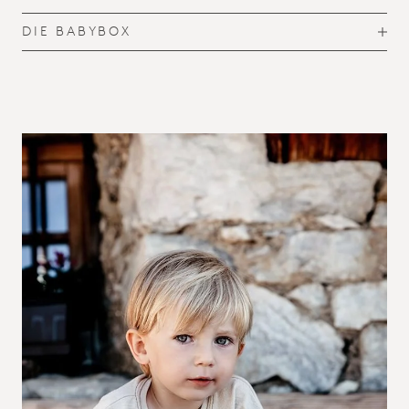
O
G
DIE BABYBOX
T
G
O
L
G
E
G
L
E