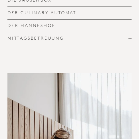
DIE JAUSENBOX
DER CULINARY AUTOMAT
DER HANNESHOF
MITTAGSBETREUUNG
T
O
G
G
L
E