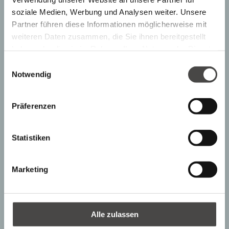
soziale Medien, Werbung und Analysen weiter. Unsere
Partner führen diese Informationen möglicherweise mit
weiteren Daten zusammen, die Sie ihnen bereitgestellt
haben oder die sie im Rahmen Ihrer Nutzung der Dienste
gesammelt haben.
E
Notwendig
i
n
w
Präferenzen
i
l
l
Statistiken
i
g
Marketing
u
n
g
s
Alle zulassen
a