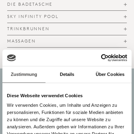
DIE BADETASCHE
T
O
G
SKY INFINITY POOL
T
G
O
L
G
TRINKBRUNNEN
E
T
G
O
L
G
MASSAGEN
E
T
G
O
L
G
E
G
L
E
Zustimmung
Details
Über Cookies
Diese Webseite verwendet Cookies
Wir verwenden Cookies, um Inhalte und Anzeigen zu
personalisieren, Funktionen für soziale Medien anbieten
zu können und die Zugriffe auf unsere Website zu
analysieren. Außerdem geben wir Informationen zu Ihrer
Verwendung unserer Website an unsere Partner für